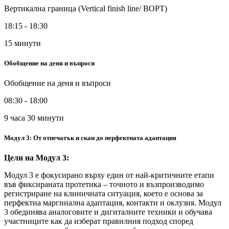
Вертикална граница (Vertical finish line/ BOPT)
18:15 - 18:30
15 минути
Обобщение на деня и въпроси
Обобщение на деня и въпроси
08:30 - 18:00
9 часа 30 минути
Модул 3: От отпечатък и скан до перфектната адаптация
Цели на Модул 3:
Модул 3 е фокусирано върху един от най-критичните етапи
във фиксираната протетика – точното и възпроизводимо
регистриране на клиничната ситуация, което е основа за
перфектна маргинална адаптация, контакти и оклузия. Модул
3 обединява аналоговите и дигиталните техники и обучава
участниците как да изберат правилния подход според