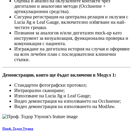
Оценка и анализ на оклузалните контакти чрез
дигитални и аналогови методи (Occlusense +
артикулационни средства).
Сигурна регистрация на централна релация и оклузия с
Lucia Jig и Leaf Gauge, включително избягване на най-
честите грешки.
Познания за аналогов и/или дигитален mock-up като
инструмент за визуализация, функционална проверка и
комуникация с пациента.
Изграждане на дигитална история на случая и оформяне
на ясен лечебен план с последователни клинични
стъпки.
Демонстрации, които ще бъдат включени в Модул 1:
Стандартен фотографски протокол;
Интраорално сканиране;
Използване на Lucia Jig и Leaf Gauge;
Видео демонстрация на използването на Occlusense;
Видео демонстрация на използването на ModJaw.
Проф. Тодор Узунов