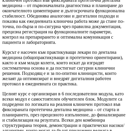
клиничен протокол във фиксираната протетична дентална
медицина – от първоначалната диагностика и планиране до
окончателното циментиране и дългосрочната функционална
стабилност. Обединява аналогови и дигитални подходи и
показва как ежедневната клинична работа може да стане по-
точна, по-бърза и по-сигурна чрез правилна документация,
прецизна регистрация на функционалните параметри,
контрол на препарирането и оптимална комуникация с
пациента и лабораторията.
Курсът е насочен към практикуващи лекари по дентална
медицина (общопрактикуващи и протетично ориентирани),
както и към млади колеги, които искат да изградят
систематична основа и да постигнат сигурни клинични
решения. Подходящ е и за по-опитни клиницисти, които
желаят да оптимизират и внедрят дигиталния работен
протокол в ежедневната си практика.
Целият курс е организиран в 6 последователни модула, като
всеки модул е самостоятелен обучителен блок. Модулите са
подредени по логиката на реалния клиничен протокол във
фиксираната протетична дентална медицина – от старта и
планирането, през прецизното изпълнение, до финализиране
и стабилизация на резултата. Всеки ден комбинира
структурирана теория, демонстрации и практически насоки/
алгоритми, които могат да бъдат приложени веднага в