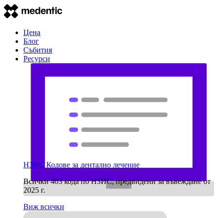
Цена
Блог
Събития
Ресурси
НЗИС Кодове за дентално лечение
Всички 403 кода по НЗИС, предвидени за въвеждане от
2025 г.
Виж всички