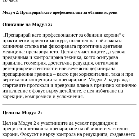
10 часа
Модул 2: Препарирай като професионалист за обвивни корони
Описание на Модул 2:
„Препарирай като професионалист за обвивни корони“ е
практически ориентиран курс, посветен на най-важната
клинична стъпка във фиксираната протетична дентална
медицина: препарирането. Целта е участниците да усвоят
предвидима и контролирана техника, която осигурява
правилна геометрия, достатъчна редукция, оптимална
ретенция/резистентност и най-вече ясно дефинирана
препарционна граница – както при хоризонтални, така и при
вертикални концепции за препариране. Модул 2 надгражда
стартовите протоколи и превръща плана в прецизно клинично
изпълнение с фокус върху детайлите, с цел избягване на
корекции, компромиси и усложнения.
Цели на Модул 2:
Цел на Модул 2 е участниците да усвоят предвидим и
прецизен протокол за препариране на обвивни и частични
корони. Фокусът е върху контрола на редукцията, създаването