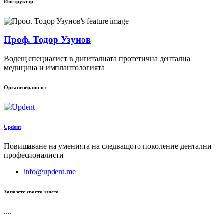
Инструктор
Проф. Тодор Узунов
Водещ специалист в дигиталната протетична дентална
медицина и имплантологията
Организиранo от
Updent
Повишаване на уменията на следващото поколение дентални
професионалисти
info@updent.me
Запазете своето място
....