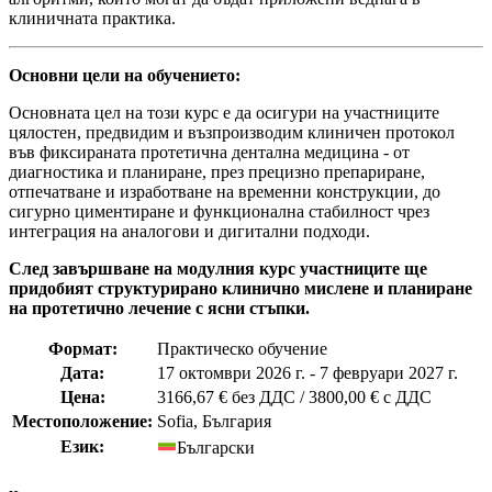
клиничната практика.
Основни цели на обучението:
Основната цел на този курс е да осигури на участниците
цялостен, предвидим и възпроизводим клиничен протокол
във фиксираната протетична дентална медицина - от
диагностика и планиране, през прецизно препариране,
отпечатване и изработване на временни конструкции, до
сигурно циментиране и функционална стабилност чрез
интеграция на аналогови и дигитални подходи.
След завършване на модулния курс участниците ще
придобият структурирано клинично мислене и планиране
на протетично лечение с ясни стъпки.
Формат:
Практическо обучение
Дата:
17 октомври 2026 г. - 7 февруари 2027 г.
Цена:
3166,67 €
без ДДС
/
3800,00 €
с ДДС
Местоположение:
Sofia, България
Език:
Български