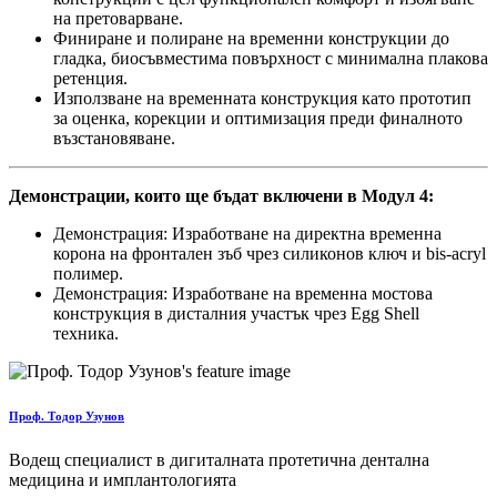
на претоварване.
Финиране и полиране на временни конструкции до
гладка, биосъвместима повърхност с минимална плакова
ретенция.
Използване на временната конструкция като прототип
за оценка, корекции и оптимизация преди финалното
възстановяване.
Демонстрации, които ще бъдат включени в Модул 4:
Демонстрация: Изработване на директна временна
корона на фронтален зъб чрез силиконов ключ и bis-acryl
полимер.
Демонстрация: Изработване на временна мостова
конструкция в дисталния участък чрез Egg Shell
техника.
Проф. Тодор Узунов
Водещ специалист в дигиталната протетична дентална
медицина и имплантологията