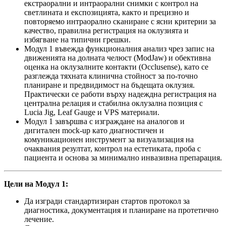
екстраорални и интраорални снимки с контрол на
светлината и експозицията, както и прецизно и
повторяемо интраорално сканиране с ясни критерии за
качество, правилна регистрация на оклузията и
избягване на типични грешки.
Модул 1 въвежда функционалния анализ чрез запис на
движенията на долната челюст (ModJaw) и обективна
оценка на оклузалните контакти (Occlusense), като се
разглежда тяхната клинична стойност за по-точно
планиране и предвидимост на бъдещата оклузия.
Практически се работи върху надеждна регистрация на
централна релация и стабилна оклузална позиция с
Lucia Jig, Leaf Gauge и VPS материали.
Модул 1 завършва с изграждане на аналогов и
дигитален mock-up като диагностичен и
комуникационен инструмент за визуализация на
очаквания резултат, контрол на естетиката, проба с
пациента и основа за минимално инвазивна препарация.
Цели на Модул 1:
Да изгради стандартизиран стартов протокол за
диагностика, документация и планиране на протетично
лечение.