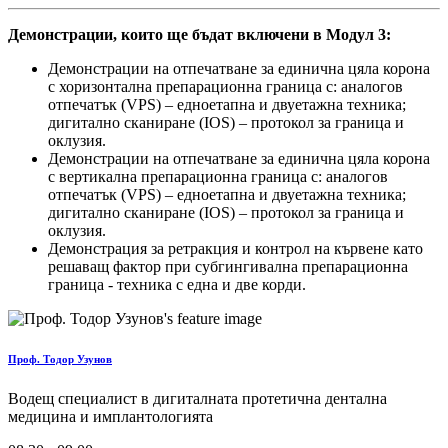
Демонстрации, които ще бъдат включени в Модул 3:
Демонстрации на отпечатване за единична цяла корона
с хоризонтална препарационна граница с: аналогов
отпечатък (VPS) – едноетапна и двуетажна техника;
дигитално сканиране (IOS) – протокол за граница и
оклузия.
Демонстрации на отпечатване за единична цяла корона
с вертикална препарационна граница с: аналогов
отпечатък (VPS) – едноетапна и двуетажна техника;
дигитално сканиране (IOS) – протокол за граница и
оклузия.
Демонстрация за ретракция и контрол на кървене като
решаващ фактор при субгингивална препарационна
граница - техника с една и две корди.
Проф. Тодор Узунов
Водещ специалист в дигиталната протетична дентална
медицина и имплантологията