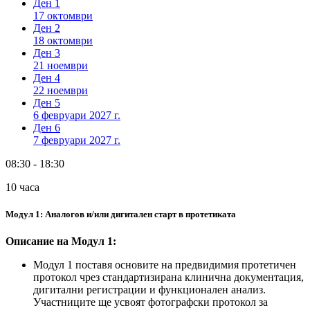
Ден
1
17 октомври
Ден
2
18 октомври
Ден
3
21 ноември
Ден
4
22 ноември
Ден
5
6 февруари 2027 г.
Ден
6
7 февруари 2027 г.
08:30 - 18:30
10 часа
Модул 1: Аналогов и/или дигитален старт в протетиката
Описание на Модул 1:
Модул 1 поставя основите на предвидимия протетичен
протокол чрез стандартизирана клинична документация,
дигитални регистрации и функционален анализ.
Участниците ще усвоят фотографски протокол за