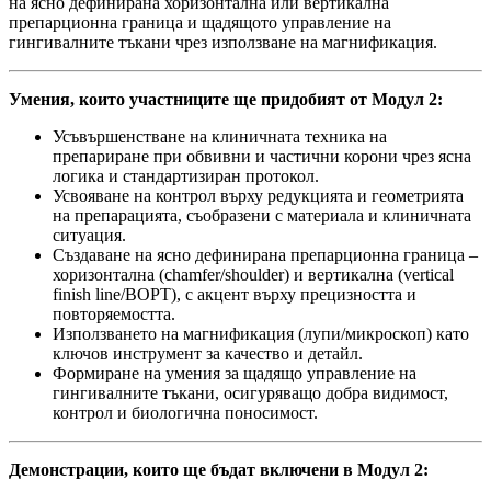
на ясно дефинирана хоризонтална или вертикална
препарционна граница и щадящото управление на
гингивалните тъкани чрез използване на магнификация.
Умения, които участниците ще придобият от Модул 2:
Усъвършенстване на клиничната техника на
препариране при обвивни и частични корони чрез ясна
логика и стандартизиран протокол.
Усвояване на контрол върху редукцията и геометрията
на препарацията, съобразени с материала и клиничната
ситуация.
Създаване на ясно дефинирана препарционна граница –
хоризонтална (chamfer/shoulder) и вертикална (vertical
finish line/BOPT), с акцент върху прецизността и
повторяемостта.
Използването на магнификация (лупи/микроскоп) като
ключов инструмент за качество и детайл.
Формиране на умения за щадящо управление на
гингивалните тъкани, осигуряващо добра видимост,
контрол и биологична поносимост.
Демонстрации, които ще бъдат включени в Модул 2: