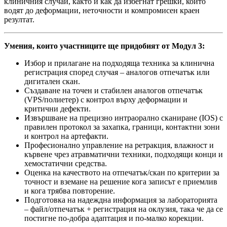
клиничния случай, както и как да избегнат грешки, които
водят до деформации, неточности и компромисен краен
резултат.
Умения, които участниците ще придобият от Модул 3:
Избор и прилагане на подходяща техника за клинична
регистрация според случая – аналогов отпечатък или
дигитален скан.
Създаване на точен и стабилен аналогов отпечатък
(VPS/полиетер) с контрол върху деформации и
критични дефекти.
Извършване на прецизно интраорално сканиране (IOS) с
правилен протокол за захапка, граници, контактни зони
и контрол на артефакти.
Професионално управление на ретракция, влажност и
кървене чрез атравматични техники, подходящи конци и
хемостатични средства.
Оценка на качеството на отпечатък/скан по критерии за
точност и вземане на решение кога записът е приемлив
и кога трябва повторение.
Подготовка на надеждна информация за лабораторията
– файл/отпечатък + регистрация на оклузия, така че да се
постигне по-добра адаптация и по-малко корекции.