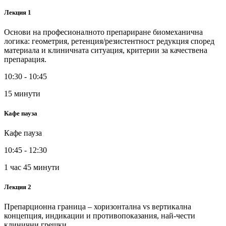
Лекция 1
Основи на професионалното препариране биомеханична
логика: геометрия, ретенция/резистентност редукция според
материала и клиничната ситуация, критерии за качествена
препарация.
10:30 - 10:45
15 минути
Кафе пауза
Кафе пауза
10:45 - 12:30
1 час 45 минути
Лекция 2
Препарционна граница – хоризонтална vs вертикална
концепция, индикации и противопоказания, най-чести
клинични грешки.