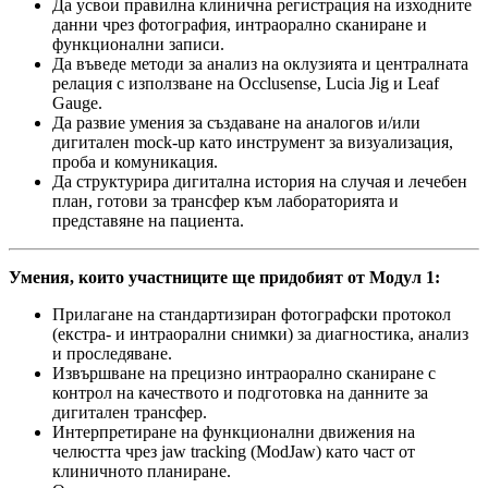
Да усвои правилна клинична регистрация на изходните
данни чрез фотография, интраорално сканиране и
функционални записи.
Да въведе методи за анализ на оклузията и централната
релация с използване на Occlusense, Lucia Jig и Leaf
Gauge.
Да развие умения за създаване на аналогов и/или
дигитален mock-up като инструмент за визуализация,
проба и комуникация.
Да структурира дигитална история на случая и лечебен
план, готови за трансфер към лабораторията и
представяне на пациента.
Умения, които участниците ще придобият от Модул 1:
Прилагане на стандартизиран фотографски протокол
(екстра- и интраорални снимки) за диагностика, анализ
и проследяване.
Извършване на прецизно интраорално сканиране с
контрол на качеството и подготовка на данните за
дигитален трансфер.
Интерпретиране на функционални движения на
челюстта чрез jaw tracking (ModJaw) като част от
клиничното планиране.