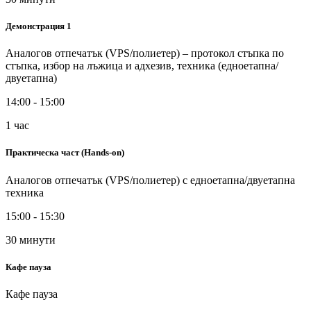
Демонстрация 1
Аналогов отпечатък (VPS/полиетер) – протокол стъпка по
стъпка, избор на лъжица и адхезив, техника (едноетапна/
двуетапна)
14:00 - 15:00
1 час
Практическа част (Hands-on)
Аналогов отпечатък (VPS/полиетер) с едноетапна/двуетапна
техника
15:00 - 15:30
30 минути
Кафе пауза
Кафе пауза