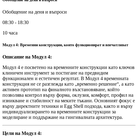
Обобщение на деня и въпроси
08:30 - 18:30
10 часа
Модул 4: Временни конструкции, които функционират и впечатляват
Описание на Модул 4:
Модул 4 е посветено на временните конструкции като ключов
клиничен инструмент за постигане на предвидим
функционален и естетичен резултат. В Модул 4 временната
конструкция не се разглежда като „временно решение“, а като
активен прототип на финалното възстановяване, който
позволява контрол върху форма, оклузия, комфорт, профил на
изникване и стабилност на меките тъкани. Основният фокус е
върху директните техники и Egg Shell подхода, както и върху
индивидуализирането на временните конструкции за
моделиране и поддържане на гингивалната архитектура.
Цели на Модул 4: