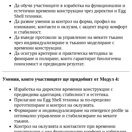
Да обучи участниците в изработка на функционални и
естетични временни конструкции чрез директни и Egg
Shell техники.
Да развие умения за контрол на форма, профил на
изникване, контакти и оклузия, с акцент върху комфорт
и стабилност.
Да въведе протоколи за управление на меките тъкани
чрез индивидуализиране и тъканно моделиране с
временни конструкции.
Да осигури критерии и практическа методика за
финиране и полиране, които гарантират биологична
поносимост и предвидим резултат.
Умения, които участниците ще придобият от Модул 4:
Изработка на директни временни конструкции с
предвидима адаптация, стабилност и естетика.
Прилагане на Egg Shell техника за по-прецизно
прототипиране и контрол на оклузията.
Формиране и индивидуализиране на emergence profile за
оптимално управление и стабилизиране на меките
тъкани.
Контрол на оклузията и контактите при временни
конструкции с цел функционален комфорт и избягване