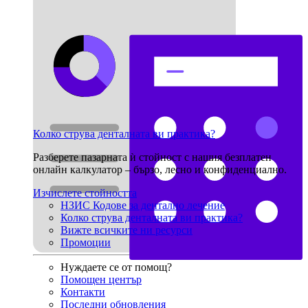
Колко струва денталната ви практика?
Разберете пазарната ѝ стойност с нашия безплатен
онлайн калкулатор – бързо, лесно и конфиденциално.
Изчислете стойността
НЗИС Кодове за дентално лечение
Колко струва денталната ви практика?
Вижте всичките ни ресурси
Промоции
Нуждаете се от помощ?
Помощен център
Контакти
Последни обновления